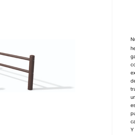
N
h
g
c
e
d
t
u
e
p
c
Y