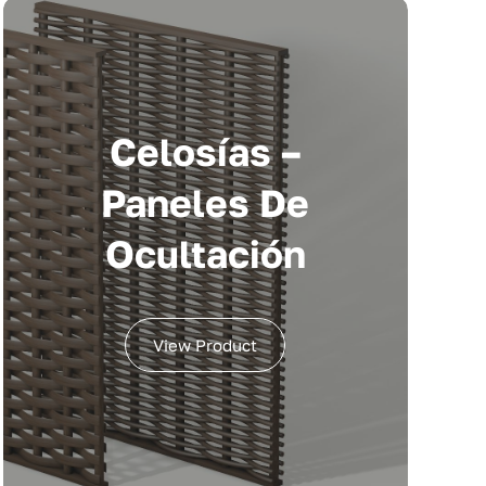
Celosías –
Paneles De
Ocultación
View Product