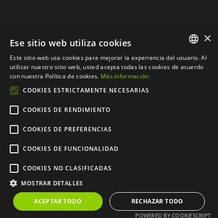
×
Ese sitio web utiliza cookies
Este sitio web usa cookies para mejorar la experiencia del usuario. Al
SPANISH
utilizar nuestro sitio web, usted acepta todas las cookies de acuerdo
con nuestra Política de cookies.
Más información
CATALAN
COOKIES ESTRICTAMENTE NECESARIAS
COOKIES DE RENDIMIENTO
COOKIES DE PREFERENCIAS
© Copyright 2012 - 2026 |
Web desarrollada por
COOKIES DE FUNCIONALIDAD
CompsaOnline S.L.
| Todos
COOKIES NO CLASIFICADAS
los derechos reservados
MOSTRAR DETALLES
ACEPTAR TODO
RECHAZAR TODO
POWERED BY COOKIESCRIPT