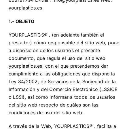
606187794 E-Mail:
info@yourplastics.es
Web:
Blog
yourplastics.es
Proyectos Realizados
1.- OBJETO
YOURPLASTICS®
.
(en adelante también el
prestador) cómo responsable del sitio web, pone
a disposición de los usuarios el presente
documento, que regula el uso del sitio web
yourplastics.es, con el que pretendemos dar
cumplimiento a las obligaciones que dispone la
Ley 34/2002, de Servicios de la Sociedad de la
Información y del Comercio Electrónico (LSSICE
o LSSI), así como informar a todos los usuarios
del sitio web respecto de cuáles son las
condiciones de uso del sitio web.
A través de la Web, YOURPLASTICS®
.
facilita a