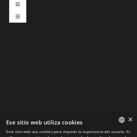
Toggle
Navigation
Toggle
Aviso Legal
Navigation
DESCARGAR CATÁLOGOS
Política de Privacidad
Política de Cookies
×
Ese sitio web utiliza cookies
Este sitio web usa cookies para mejorar la experiencia del usuario. Al
SPANISH