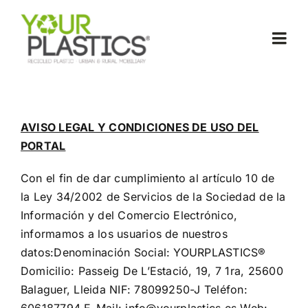
Skip
to
Togg
content
Navi
Inicio
AVISO LEGAL Y CONDICIONES DE USO DEL
Sobre Nosotros
PORTAL
Material YourPlastics®
Con el fin de dar cumplimiento al artículo 10 de
la Ley 34/2002 de Servicios de la Sociedad de la
Información y del Comercio Electrónico,
Productos
informamos a los usuarios de nuestros
datos:Denominación Social: YOURPLASTICS®
Ferias
Domicilio: Passeig De L’Estació, 19, 7 1ra, 25600
Balaguer, Lleida NIF: 78099250-J Teléfon: