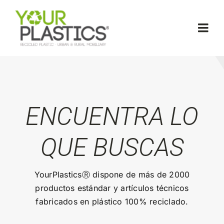
Skip
to
Togg
content
Navi
Inicio
Sobre Nosotros
ENCUENTRA LO
Material YourPlastics®
QUE BUSCAS
Productos
YourPlasticsⓇ
dispone de más de 2000
productos estándar y artículos técnicos
Ferias
fabricados en plástico 100% reciclado.