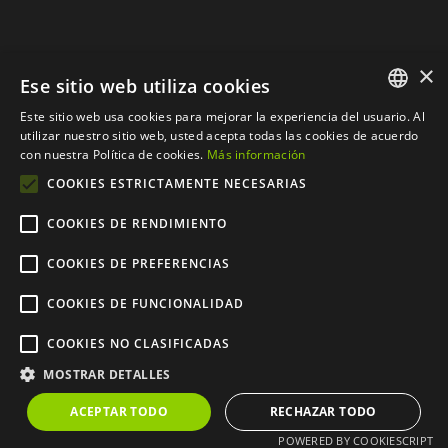
×
Ese sitio web utiliza cookies
Este sitio web usa cookies para mejorar la experiencia del usuario. Al
SPANISH
utilizar nuestro sitio web, usted acepta todas las cookies de acuerdo
con nuestra Política de cookies.
Más información
CATALAN
COOKIES ESTRICTAMENTE NECESARIAS
COOKIES DE RENDIMIENTO
COOKIES DE PREFERENCIAS
© Copyright 2012 - 2024 |
Web desarrollada por
COOKIES DE FUNCIONALIDAD
CompsaOnline S.L.
| Todos
COOKIES NO CLASIFICADAS
los derechos reservados
MOSTRAR DETALLES
ACEPTAR TODO
RECHAZAR TODO
POWERED BY COOKIESCRIPT