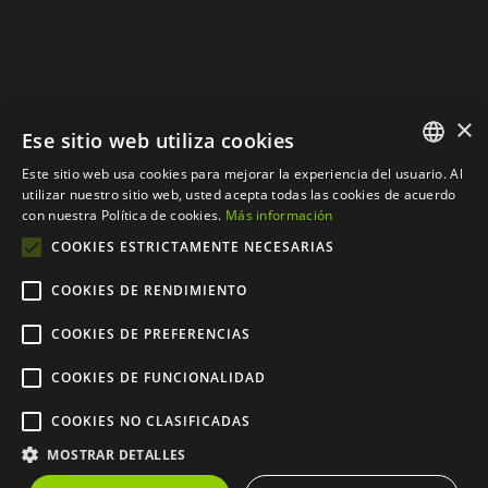
×
Ese sitio web utiliza cookies
Este sitio web usa cookies para mejorar la experiencia del usuario. Al
SPANISH
utilizar nuestro sitio web, usted acepta todas las cookies de acuerdo
con nuestra Política de cookies.
Más información
CATALAN
COOKIES ESTRICTAMENTE NECESARIAS
COOKIES DE RENDIMIENTO
COOKIES DE PREFERENCIAS
© Copyright 2012 - 2024 |
Web desarrollada por
COOKIES DE FUNCIONALIDAD
CompsaOnline S.L.
| Todos
COOKIES NO CLASIFICADAS
los derechos reservados
MOSTRAR DETALLES