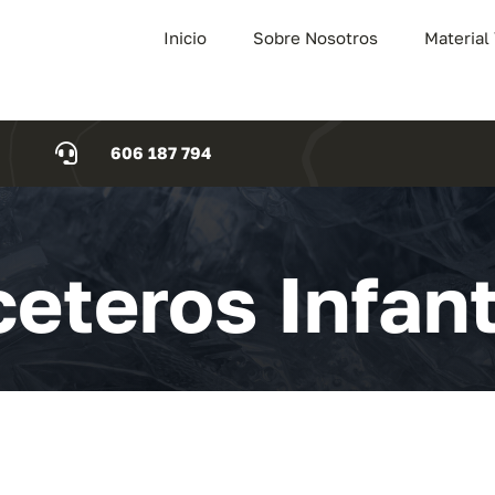
Inicio
Sobre Nosotros
Material
606 187 794
eteros Infant