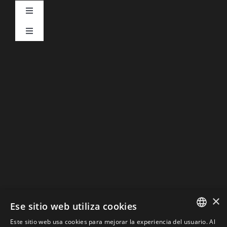
Toggle
Navigation
Toggle
Aviso Legal
Navigation
DESCARGAR CATÁLOGOS
Política de Privacidad
Política de Cookies
×
Ese sitio web utiliza cookies
Este sitio web usa cookies para mejorar la experiencia del usuario. Al