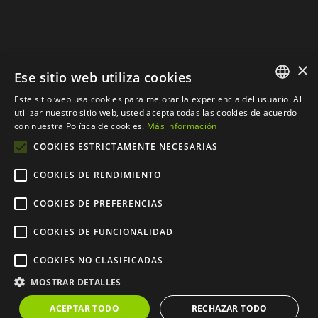
×
Ese sitio web utiliza cookies
Este sitio web usa cookies para mejorar la experiencia del usuario. Al
SPANISH
utilizar nuestro sitio web, usted acepta todas las cookies de acuerdo
con nuestra Política de cookies.
Más información
CATALAN
COOKIES ESTRICTAMENTE NECESARIAS
COOKIES DE RENDIMIENTO
COOKIES DE PREFERENCIAS
© Copyright 2012 - 2024 |
Web desarrollada por
COOKIES DE FUNCIONALIDAD
CompsaOnline S.L.
| Todos
COOKIES NO CLASIFICADAS
los derechos reservados
MOSTRAR DETALLES
ACEPTAR TODO
RECHAZAR TODO