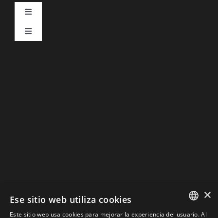
Toggle
Navigation
Toggle
Aviso Legal
Navigation
DESCARGAR CATÁLOGOS
Política de Privacidad
Política de Cookies
×
Ese sitio web utiliza cookies
Este sitio web usa cookies para mejorar la experiencia del usuario. Al