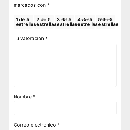
marcados con
*
1 de 5
2 de 5
3 de 5
4 de 5
5 de 5
estrellas
estrellas
estrellas
estrellas
estrellas
Tu valoración
*
Nombre
*
Correo electrónico
*