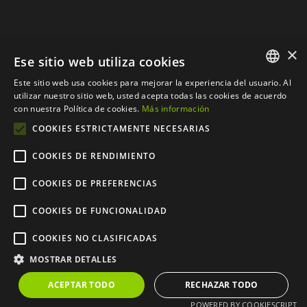
×
Ese sitio web utiliza cookies
Este sitio web usa cookies para mejorar la experiencia del usuario. Al
SPANISH
utilizar nuestro sitio web, usted acepta todas las cookies de acuerdo
con nuestra Política de cookies.
Más información
CATALAN
COOKIES ESTRICTAMENTE NECESARIAS
COOKIES DE RENDIMIENTO
COOKIES DE PREFERENCIAS
© Copyright 2012 - 2024 |
Web desarrollada por
COOKIES DE FUNCIONALIDAD
CompsaOnline S.L.
| Todos
COOKIES NO CLASIFICADAS
los derechos reservados
MOSTRAR DETALLES
ACEPTAR TODO
RECHAZAR TODO
POWERED BY COOKIESCRIPT