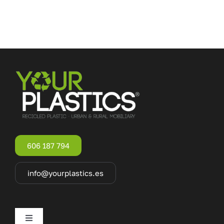
606 187 794
info@yourplastics.es
Toggle