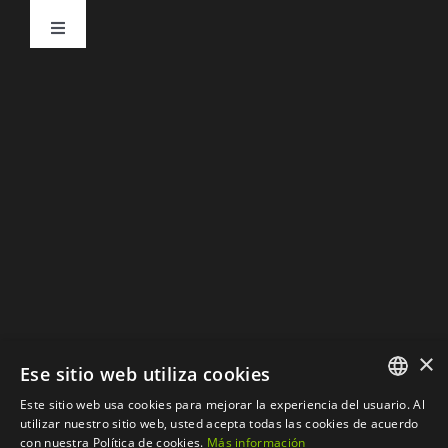
Navigation
Toggle
Aviso Legal
Navigation
DESCARGAR CATÁLOGOS
Política de Privacidad
Política de Cookies
×
Ese sitio web utiliza cookies
Este sitio web usa cookies para mejorar la experiencia del usuario. Al
SPANISH
utilizar nuestro sitio web, usted acepta todas las cookies de acuerdo
con nuestra Política de cookies.
Más información