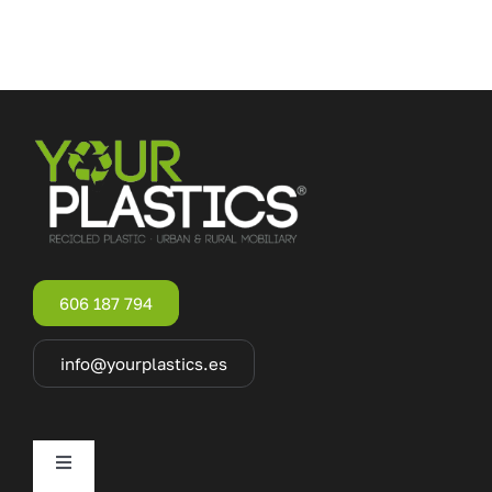
606 187 794
info@yourplastics.es
Toggle