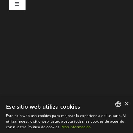
Navigation
Toggle
Aviso Legal
Navigation
DESCARGAR CATÁLOGOS
Política de Privacidad
Política de Cookies
×
Ese sitio web utiliza cookies
Este sitio web usa cookies para mejorar la experiencia del usuario. Al
SPANISH
utilizar nuestro sitio web, usted acepta todas las cookies de acuerdo
con nuestra Política de cookies.
Más información
CATALAN