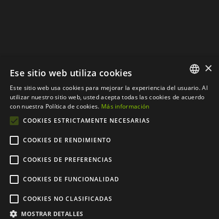
×
Ese sitio web utiliza cookies
Este sitio web usa cookies para mejorar la experiencia del usuario. Al
SPANISH
utilizar nuestro sitio web, usted acepta todas las cookies de acuerdo
con nuestra Política de cookies.
Más información
CATALAN
COOKIES ESTRICTAMENTE NECESARIAS
COOKIES DE RENDIMIENTO
COOKIES DE PREFERENCIAS
© Copyright 2012 - 2024 |
Web desarrollada por
COOKIES DE FUNCIONALIDAD
CompsaOnline S.L.
| Todos
COOKIES NO CLASIFICADAS
los derechos reservados
MOSTRAR DETALLES