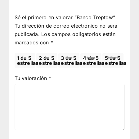
Sé el primero en valorar “Banco Treptow”
Tu dirección de correo electrónico no será
publicada.
Los campos obligatorios están
marcados con
*
1 de 5
2 de 5
3 de 5
4 de 5
5 de 5
estrellas
estrellas
estrellas
estrellas
estrellas
Tu valoración
*