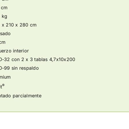
 cm
 kg
 x 210 x 280 cm
sado
cm
uerzo interior
O-32 con 2 x 3 tablas 4,7x10x200
O-99 sin respaldo
mium
®
t
tado parcialmente