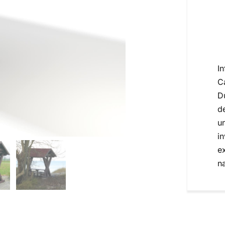
I
C
D
d
u
i
e
n