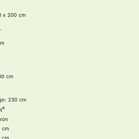
60 x 200 cm
.
um
200 cm
go: 230 cm
®
t
rón
 cm
 cm