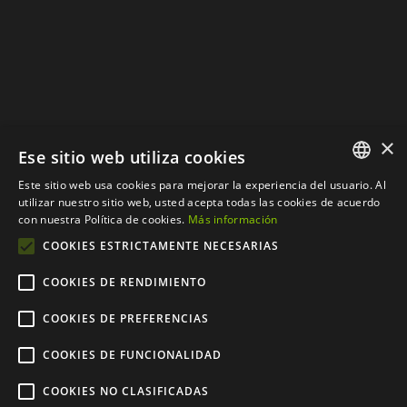
×
Ese sitio web utiliza cookies
Este sitio web usa cookies para mejorar la experiencia del usuario. Al
SPANISH
utilizar nuestro sitio web, usted acepta todas las cookies de acuerdo
con nuestra Política de cookies.
Más información
CATALAN
COOKIES ESTRICTAMENTE NECESARIAS
COOKIES DE RENDIMIENTO
COOKIES DE PREFERENCIAS
© Copyright 2012 - 2024 |
Web desarrollada por
COOKIES DE FUNCIONALIDAD
CompsaOnline S.L.
| Todos
COOKIES NO CLASIFICADAS
los derechos reservados