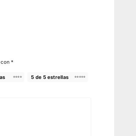
s con
*
las
5 de 5 estrellas