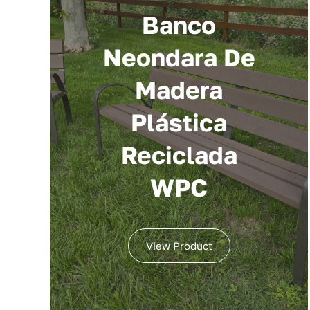
Banco
Neondara De
Madera
Plástica
Reciclada
WPC
View Product