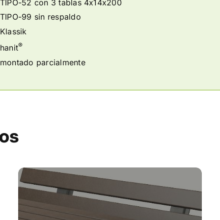
TIPO-52 con 3 tablas 4x14x200
TIPO-99 sin respaldo
Klassik
®
hanit
montado parcialmente
dos