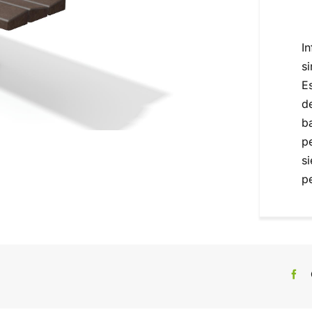
I
s
E
d
b
p
s
p