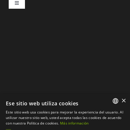
Toggle
Aviso Legal
Navigation
DESCARGAR CATÁLOGOS
Política de Privacidad
Política de Cookies
×
Ese sitio web utiliza cookies
Este sitio web usa cookies para mejorar la experiencia del usuario. Al
SPANISH
utilizar nuestro sitio web, usted acepta todas las cookies de acuerdo
con nuestra Política de cookies.
Más información
CATALAN