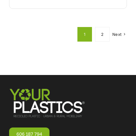
1
2
Next
606 187 794