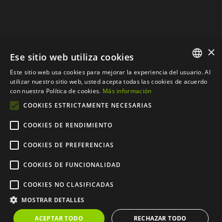
×
Ese sitio web utiliza cookies
Este sitio web usa cookies para mejorar la experiencia del usuario. Al
SPANISH
utilizar nuestro sitio web, usted acepta todas las cookies de acuerdo
con nuestra Política de cookies.
Más información
CATALAN
COOKIES ESTRICTAMENTE NECESARIAS
COOKIES DE RENDIMIENTO
COOKIES DE PREFERENCIAS
© Copyright 2012 - 2024 |
Web desarrollada por
COOKIES DE FUNCIONALIDAD
CompsaOnline S.L.
| Todos
COOKIES NO CLASIFICADAS
los derechos reservados
MOSTRAR DETALLES
ACEPTAR TODO
RECHAZAR TODO