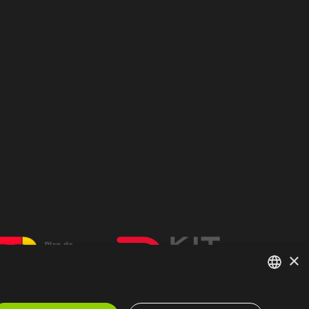
×
SPANISH