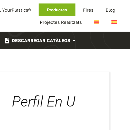
l YourPlastics®
Fires
Blog
Productes
Projectes Realitzats
DESCARREGAR CATÀLEGS
Perfil En U