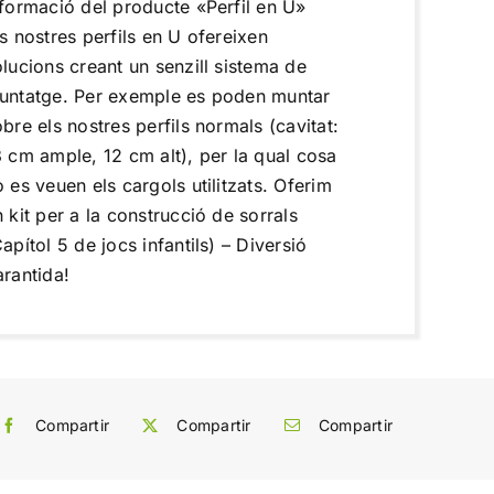
nformació del producte «Perfil en U»
s nostres perfils en U ofereixen
olucions creant un senzill sistema de
untatge. Per exemple es poden muntar
bre els nostres perfils normals (cavitat:
3 cm ample, 12 cm alt), per la qual cosa
 es veuen els cargols utilitzats. Oferim
 kit per a la construcció de sorrals
apítol 5 de jocs infantils) – Diversió
arantida!
Compartir
Compartir
Compartir