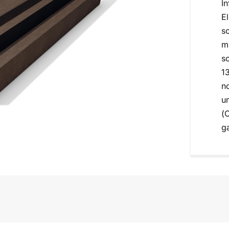
I
El
s
m
so
1
no
un
(C
g