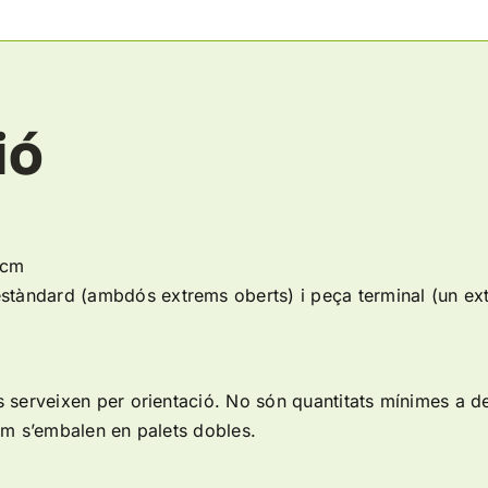
ió
 cm
estàndard (ambdós extrems oberts) i peça terminal (un ex
 serveixen per orientació. No són quantitats mínimes a de
cm s’embalen en palets dobles.