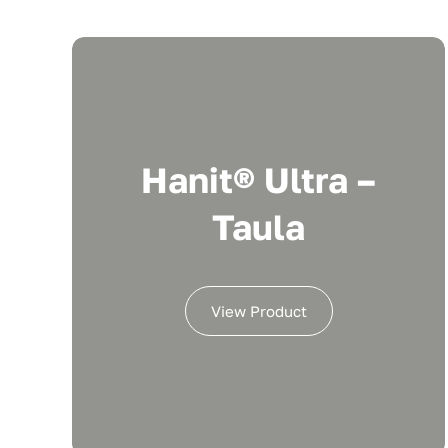
Hanit® Ultra –
Taula
View Product