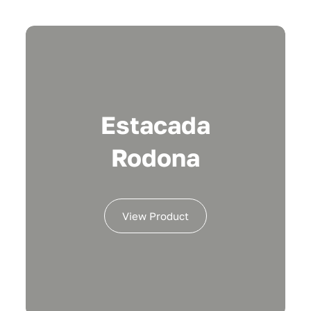
Estacada
Rodona
View Product