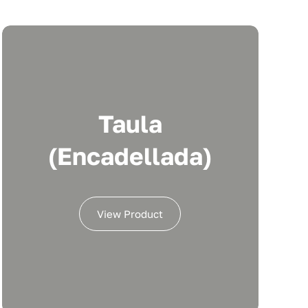
Taula
(encadellada)
View Product