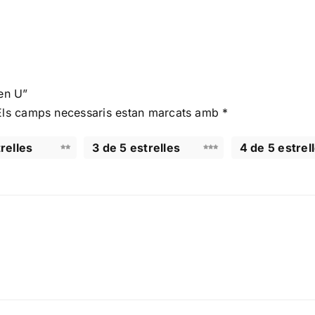
 en U”
Els camps necessaris estan marcats amb
*
relles
3 de 5 estrelles
4 de 5 estrel