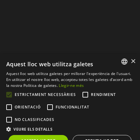
×
Aquest lloc web utilitza galetes
Aquest lloc web utilitza galetes per millorar l'experiència de l'usuari.
SPANISH
En utilitzar el nostre lloc web, accepteu totes les galetes d’acord amb
la nostra Política de galetes.
Llegir-ne més
CATALAN
ESTRICTAMENT NECESSÀRIES
RENDIMENT
© Copyright 2012 - 2026 |
Web desenvolupada per
ORIENTACIÓ
FUNCIONALITAT
CompsaOnline S.L.
| Tots
NO CLASSIFICADES
els drets resevats
VEURE ELS DETALLS