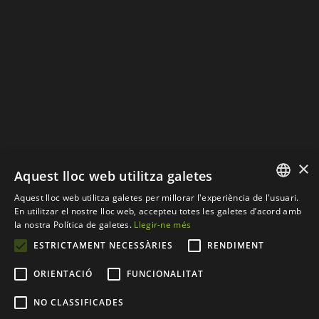
×
Aquest lloc web utilitza galetes
Aquest lloc web utilitza galetes per millorar l'experiència de l'usuari.
SPANISH
En utilitzar el nostre lloc web, accepteu totes les galetes d’acord amb
la nostra Política de galetes.
Llegir-ne més
CATALAN
ESTRICTAMENT NECESSÀRIES
RENDIMENT
© Copyright 2012 - 2026 |
Web desenvolupada per
ORIENTACIÓ
FUNCIONALITAT
CompsaOnline S.L.
| Tots
NO CLASSIFICADES
els drets resevats