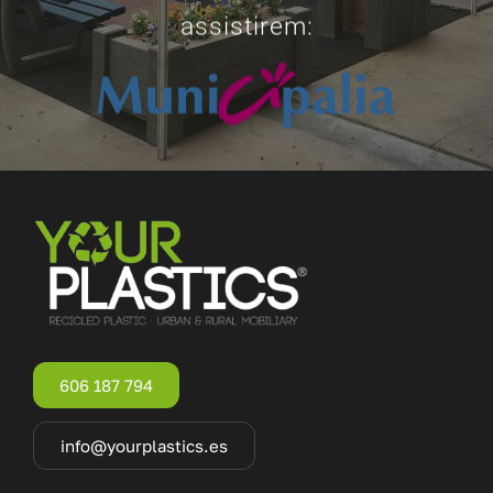
assistirem:
606 187 794
info@yourplastics.es