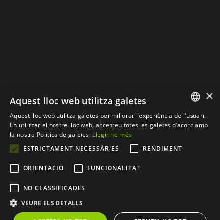
×
Aquest lloc web utilitza galetes
Aquest lloc web utilitza galetes per millorar l'experiència de l'usuari.
SPANISH
En utilitzar el nostre lloc web, accepteu totes les galetes d’acord amb
la nostra Política de galetes.
Llegir-ne més
CATALAN
ESTRICTAMENT NECESSÀRIES
RENDIMENT
© Copyright 2012 - 2026 |
Web desenvolupada per
ORIENTACIÓ
FUNCIONALITAT
CompsaOnline S.L.
| Tots
NO CLASSIFICADES
els drets resevats
VEURE ELS DETALLS