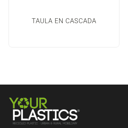
Blog
TAULA EN CASCADA
Projectes Realitzats