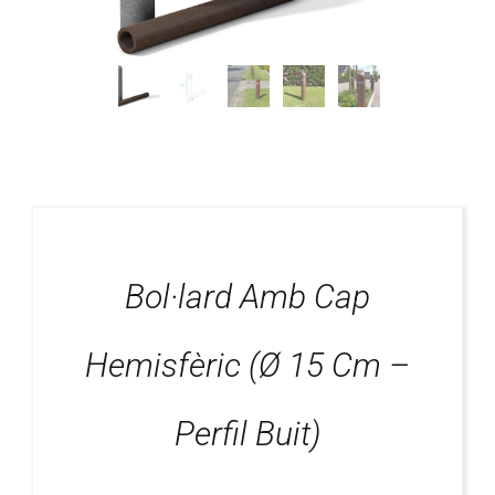
Blog
Projectes Realitzats
Bol·lard Amb Cap
Hemisfèric (ø 15 Cm –
Perfil Buit)