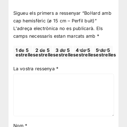
Sigueu els primers a ressenyar “Bol·lard amb
cap hemisfèric (ø 15 cm – Perfil buit)”
L'adreça electrònica no es publicarà.
Els
camps necessaris estan marcats amb
*
1 de 5
2 de 5
3 de 5
4 de 5
5 de 5
estrelles
estrelles
estrelles
estrelles
estrelles
La vostra ressenya
*
Nom
*