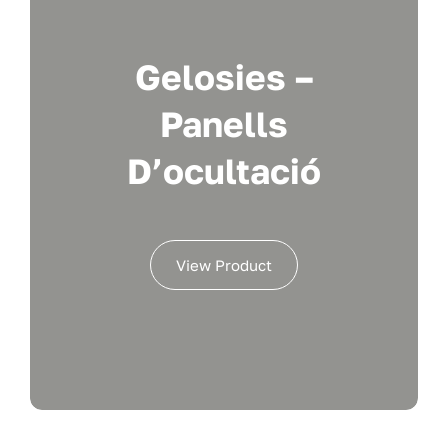
Gelosies –
Panells
D’ocultació
View Product