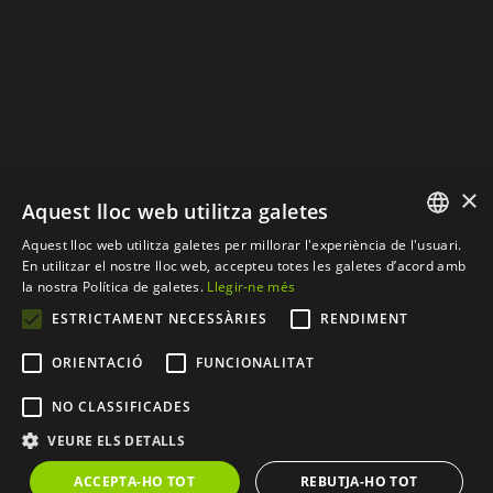
×
Aquest lloc web utilitza galetes
Aquest lloc web utilitza galetes per millorar l'experiència de l'usuari.
SPANISH
En utilitzar el nostre lloc web, accepteu totes les galetes d’acord amb
la nostra Política de galetes.
Llegir-ne més
CATALAN
ESTRICTAMENT NECESSÀRIES
RENDIMENT
© Copyright 2012 - 2024 |
Web desenvolupada per
ORIENTACIÓ
FUNCIONALITAT
CompsaOnline S.L.
| Tots
NO CLASSIFICADES
els drets resevats
VEURE ELS DETALLS
ACCEPTA-HO TOT
REBUTJA-HO TOT