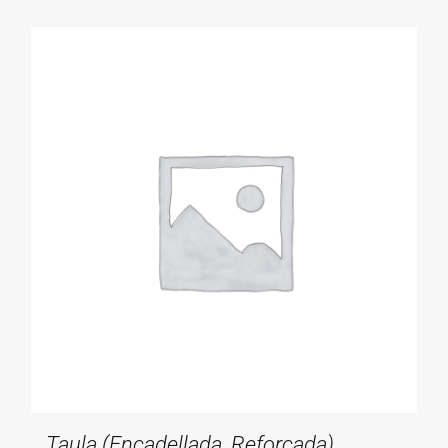
Taula (encadellada, Reforçada)