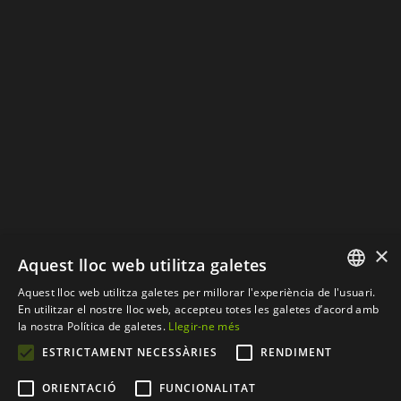
Política de Cookies
×
Aquest lloc web utilitza galetes
Aquest lloc web utilitza galetes per millorar l'experiència de l'usuari.
SPANISH
En utilitzar el nostre lloc web, accepteu totes les galetes d’acord amb
la nostra Política de galetes.
Llegir-ne més
CATALAN
ESTRICTAMENT NECESSÀRIES
RENDIMENT
© Copyright 2012 - 2024 |
Web desenvolupada per
ORIENTACIÓ
FUNCIONALITAT