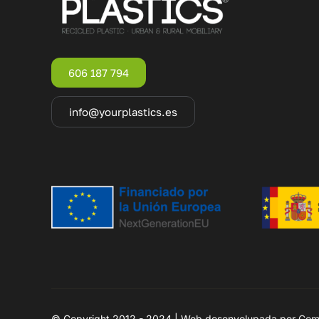
606 187 794
info@yourplastics.es
© Copyright 2012 - 2024 | Web desenvolupada per
Com