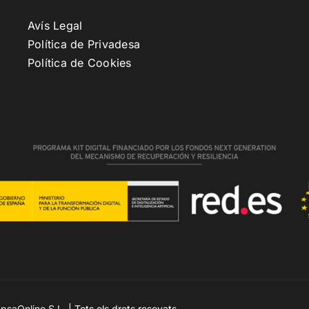
Avís Legal
Política de Privadesa
Política de Cookies
psaOnline S.L.
| Tots els drets resevats