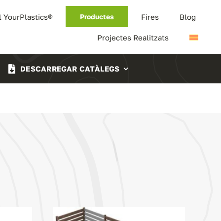
l YourPlastics®
Fires
Blog
Productes
Projectes Realitzats
DESCARREGAR CATÀLEGS